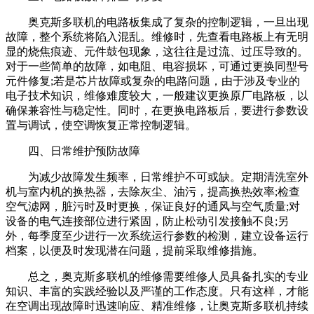
奥克斯多联机的电路板集成了复杂的控制逻辑，一旦出现
故障，整个系统将陷入混乱。维修时，先查看电路板上有无明
显的烧焦痕迹、元件鼓包现象，这往往是过流、过压导致的。
对于一些简单的故障，如电阻、电容损坏，可通过更换同型号
元件修复;若是芯片故障或复杂的电路问题，由于涉及专业的
电子技术知识，维修难度较大，一般建议更换原厂电路板，以
确保兼容性与稳定性。同时，在更换电路板后，要进行参数设
置与调试，使空调恢复正常控制逻辑。
四、日常维护预防故障
为减少故障发生频率，日常维护不可或缺。定期清洗室外
机与室内机的换热器，去除灰尘、油污，提高换热效率;检查
空气滤网，脏污时及时更换，保证良好的通风与空气质量;对
设备的电气连接部位进行紧固，防止松动引发接触不良;另
外，每季度至少进行一次系统运行参数的检测，建立设备运行
档案，以便及时发现潜在问题，提前采取维修措施。
总之，奥克斯多联机的维修需要维修人员具备扎实的专业
知识、丰富的实践经验以及严谨的工作态度。只有这样，才能
在空调出现故障时迅速响应、精准维修，让奥克斯多联机持续