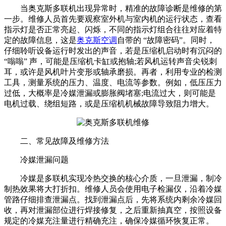
当奥克斯多联机出现异常时，精准的故障诊断是维修的第
一步。维修人员首先要观察室外机与室内机的运行状态，查看
指示灯是否正常亮起、闪烁，不同的指示灯组合往往对应着特
定的故障信息，这是
奥克斯空调
自带的 “故障密码”。同时，
仔细聆听设备运行时发出的声音，若是压缩机启动时有沉闷的
“嗡嗡” 声，可能是压缩机卡缸或抱轴;若风机运转声音尖锐刺
耳，或许是风机叶片变形或轴承磨损。再者，利用专业的检测
工具，测量系统的压力、温度、电流等参数。例如，低压压力
过低，大概率是冷媒泄漏或膨胀阀堵塞;电流过大，则可能是
电机过载、绕组短路，或是压缩机机械故障导致阻力增大。
二、常见故障及维修方法
冷媒泄漏问题
冷媒是多联机实现冷热交换的核心介质，一旦泄漏，制冷
制热效果将大打折扣。维修人员会使用电子检漏仪，沿着冷媒
管路仔细排查泄漏点。找到泄漏点后，先将系统内剩余冷媒回
收，再对泄漏部位进行焊接修复，之后重新抽真空，按照设备
规定的冷媒充注量进行精确充注，确保冷媒循环恢复正常。